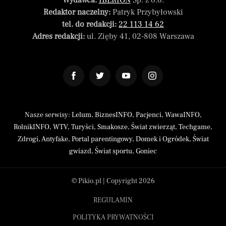
Wydawca:
IBERION
Sp. z o.o.
Redaktor naczelny:
Patryk Przybyłowski
tel. do redakcji:
22 113 14 62
Adres redakcji:
ul. Zięby 41, 02-808 Warszawa
Nasze serwisy:
Lelum
,
BiznesINFO
,
Pacjenci
,
WawaINFO
,
RolnikINFO
,
WTV
,
Turyści
,
Smakosze
,
Świat zwierząt
,
Techgame
,
Zdrogi
,
Antyfake
,
Portal parentingowy
,
Domek i Ogródek
,
Świat
gwiazd
,
Świat sportu
,
Goniec
© Pikio.pl | Copyright 2026
REGULAMIN
POLITYKA PRYWATNOŚCI