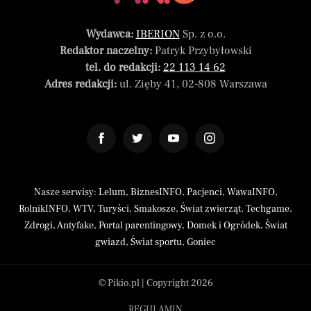
Wydawca:
IBERION
Sp. z o.o.
Redaktor naczelny:
Patryk Przybyłowski
tel. do redakcji:
22 113 14 62
Adres redakcji:
ul. Zięby 41, 02-808 Warszawa
Nasze serwisy:
Lelum
,
BiznesINFO
,
Pacjenci
,
WawaINFO
,
RolnikINFO
,
WTV
,
Turyści
,
Smakosze
,
Świat zwierząt
,
Techgame
,
Zdrogi
,
Antyfake
,
Portal parentingowy
,
Domek i Ogródek
,
Świat
gwiazd
,
Świat sportu
,
Goniec
© Pikio.pl | Copyright 2026
REGULAMIN