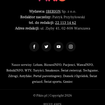
Wydawca:
IBERION
Sp. z o.o.
Redaktor naczelny:
Patryk Przybyłowski
tel. do redakcji:
22 113 14 62
Adres redakcji:
ul. Zięby 41, 02-808 Warszawa
Nasze serwisy:
Lelum
,
BiznesINFO
,
Pacjenci
,
WawaINFO
,
RolnikINFO
,
WTV
,
Turyści
,
Smakosze
,
Świat zwierząt
,
Techgame
,
Zdrogi
,
Antyfake
,
Portal parentingowy
,
Domek i Ogródek
,
Świat
gwiazd
,
Świat sportu
,
Goniec
© Pikio.pl | Copyright 2026
REGULAMIN