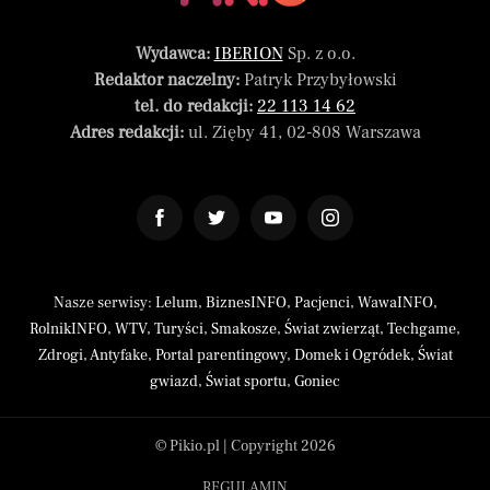
Wydawca:
IBERION
Sp. z o.o.
Redaktor naczelny:
Patryk Przybyłowski
tel. do redakcji:
22 113 14 62
Adres redakcji:
ul. Zięby 41, 02-808 Warszawa
Nasze serwisy:
Lelum
,
BiznesINFO
,
Pacjenci
,
WawaINFO
,
RolnikINFO
,
WTV
,
Turyści
,
Smakosze
,
Świat zwierząt
,
Techgame
,
Zdrogi
,
Antyfake
,
Portal parentingowy
,
Domek i Ogródek
,
Świat
gwiazd
,
Świat sportu
,
Goniec
© Pikio.pl | Copyright 2026
REGULAMIN