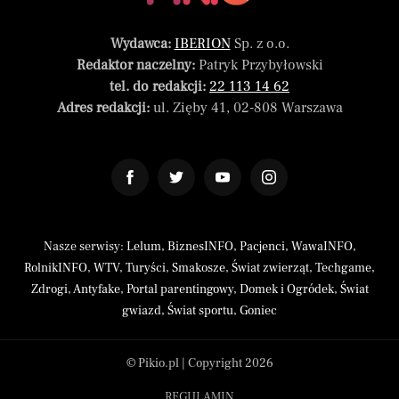
Wydawca:
IBERION
Sp. z o.o.
Redaktor naczelny:
Patryk Przybyłowski
tel. do redakcji:
22 113 14 62
Adres redakcji:
ul. Zięby 41, 02-808 Warszawa
Nasze serwisy:
Lelum
,
BiznesINFO
,
Pacjenci
,
WawaINFO
,
RolnikINFO
,
WTV
,
Turyści
,
Smakosze
,
Świat zwierząt
,
Techgame
,
Zdrogi
,
Antyfake
,
Portal parentingowy
,
Domek i Ogródek
,
Świat
gwiazd
,
Świat sportu
,
Goniec
© Pikio.pl | Copyright 2026
REGULAMIN