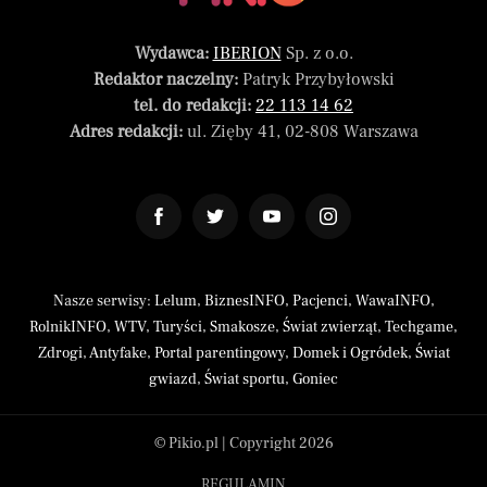
Wydawca:
IBERION
Sp. z o.o.
Redaktor naczelny:
Patryk Przybyłowski
tel. do redakcji:
22 113 14 62
Adres redakcji:
ul. Zięby 41, 02-808 Warszawa
Nasze serwisy:
Lelum
,
BiznesINFO
,
Pacjenci
,
WawaINFO
,
RolnikINFO
,
WTV
,
Turyści
,
Smakosze
,
Świat zwierząt
,
Techgame
,
Zdrogi
,
Antyfake
,
Portal parentingowy
,
Domek i Ogródek
,
Świat
gwiazd
,
Świat sportu
,
Goniec
© Pikio.pl | Copyright 2026
REGULAMIN