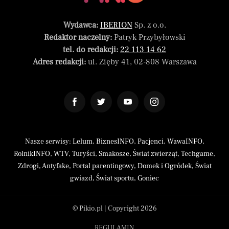
Wydawca:
IBERION
Sp. z o.o.
Redaktor naczelny:
Patryk Przybyłowski
tel. do redakcji:
22 113 14 62
Adres redakcji:
ul. Zięby 41, 02-808 Warszawa
Nasze serwisy:
Lelum
,
BiznesINFO
,
Pacjenci
,
WawaINFO
,
RolnikINFO
,
WTV
,
Turyści
,
Smakosze
,
Świat zwierząt
,
Techgame
,
Zdrogi
,
Antyfake
,
Portal parentingowy
,
Domek i Ogródek
,
Świat
gwiazd
,
Świat sportu
,
Goniec
© Pikio.pl | Copyright 2026
REGULAMIN