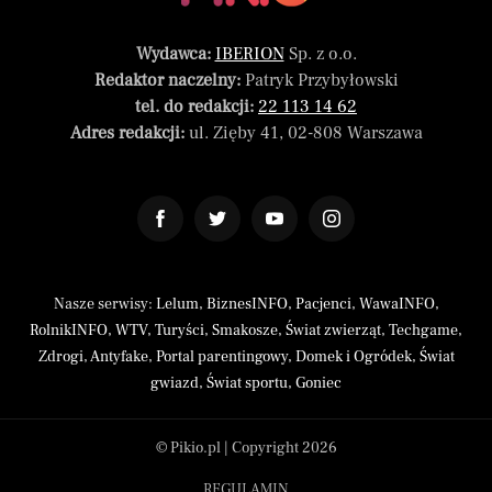
Wydawca:
IBERION
Sp. z o.o.
Redaktor naczelny:
Patryk Przybyłowski
tel. do redakcji:
22 113 14 62
Adres redakcji:
ul. Zięby 41, 02-808 Warszawa
Nasze serwisy:
Lelum
,
BiznesINFO
,
Pacjenci
,
WawaINFO
,
RolnikINFO
,
WTV
,
Turyści
,
Smakosze
,
Świat zwierząt
,
Techgame
,
Zdrogi
,
Antyfake
,
Portal parentingowy
,
Domek i Ogródek
,
Świat
gwiazd
,
Świat sportu
,
Goniec
© Pikio.pl | Copyright 2026
REGULAMIN