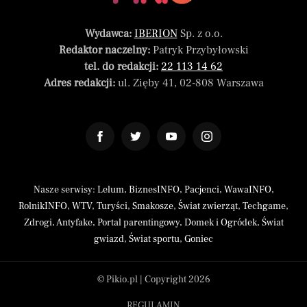
Wydawca:
IBERION
Sp. z o.o.
Redaktor naczelny:
Patryk Przybyłowski
tel. do redakcji:
22 113 14 62
Adres redakcji:
ul. Zięby 41, 02-808 Warszawa
Nasze serwisy:
Lelum
,
BiznesINFO
,
Pacjenci
,
WawaINFO
,
RolnikINFO
,
WTV
,
Turyści
,
Smakosze
,
Świat zwierząt
,
Techgame
,
Zdrogi
,
Antyfake
,
Portal parentingowy
,
Domek i Ogródek
,
Świat
gwiazd
,
Świat sportu
,
Goniec
© Pikio.pl | Copyright 2026
REGULAMIN