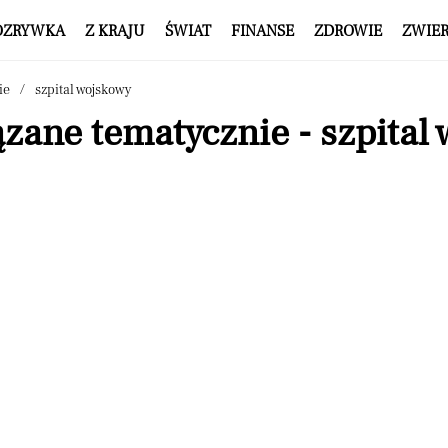
OZRYWKA
Z KRAJU
ŚWIAT
FINANSE
ZDROWIE
ZWIE
ie
szpital wojskowy
zane tematycznie - szpital