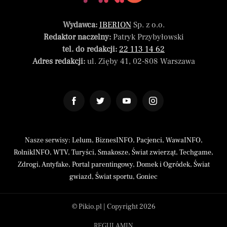
Wydawca:
IBERION
Sp. z o.o.
Redaktor naczelny:
Patryk Przybyłowski
tel. do redakcji:
22 113 14 62
Adres redakcji:
ul. Zięby 41, 02-808 Warszawa
Nasze serwisy:
Lelum
,
BiznesINFO
,
Pacjenci
,
WawaINFO
,
RolnikINFO
,
WTV
,
Turyści
,
Smakosze
,
Świat zwierząt
,
Techgame
,
Zdrogi
,
Antyfake
,
Portal parentingowy
,
Domek i Ogródek
,
Świat
gwiazd
,
Świat sportu
,
Goniec
© Pikio.pl | Copyright 2026
REGULAMIN