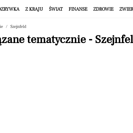
OZRYWKA
Z KRAJU
ŚWIAT
FINANSE
ZDROWIE
ZWIE
ie
Szejnfeld
zane tematycznie - Szejnfe