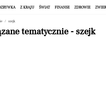
OZRYWKA
Z KRAJU
ŚWIAT
FINANSE
ZDROWIE
ZWIE
ie
szejk
zane tematycznie - szejk