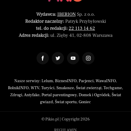
Wydawca:
IBERION
Sp. z o.o.
Redaktor naczelny:
Patryk Przybyłowski
tel. do redakcji:
22 113 14 62
Adres redakcji:
ul. Zięby 41, 02-808 Warszawa
Nasze serwisy:
Lelum
,
BiznesINFO
,
Pacjenci
,
WawaINFO
,
RolnikINFO
,
WTV
,
Turyści
,
Smakosze
,
Świat zwierząt
,
Techgame
,
Zdrogi
,
Antyfake
,
Portal parentingowy
,
Domek i Ogródek
,
Świat
gwiazd
,
Świat sportu
,
Goniec
© Pikio.pl | Copyright 2026
REGULAMIN