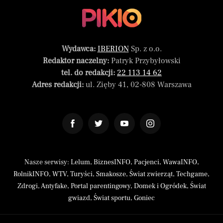
Wydawca:
IBERION
Sp. z o.o.
Redaktor naczelny:
Patryk Przybyłowski
tel. do redakcji:
22 113 14 62
Adres redakcji:
ul. Zięby 41, 02-808 Warszawa
Nasze serwisy:
Lelum
,
BiznesINFO
,
Pacjenci
,
WawaINFO
,
RolnikINFO
,
WTV
,
Turyści
,
Smakosze
,
Świat zwierząt
,
Techgame
,
Zdrogi
,
Antyfake
,
Portal parentingowy
,
Domek i Ogródek
,
Świat
gwiazd
,
Świat sportu
,
Goniec