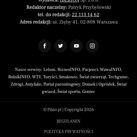
Wydawca:
IBERION
Sp. z o.o.
Redaktor naczelny:
Patryk Przybyłowski
tel. do redakcji:
22 113 14 62
Adres redakcji:
ul. Zięby 41, 02-808 Warszawa
Nasze serwisy:
Lelum
,
BiznesINFO
,
Pacjenci
,
WawaINFO
,
RolnikINFO
,
WTV
,
Turyści
,
Smakosze
,
Świat zwierząt
,
Techgame
,
Zdrogi
,
Antyfake
,
Portal parentingowy
,
Domek i Ogródek
,
Świat
gwiazd
,
Świat sportu
,
Goniec
© Pikio.pl | Copyright 2026
REGULAMIN
POLITYKA PRYWATNOŚCI