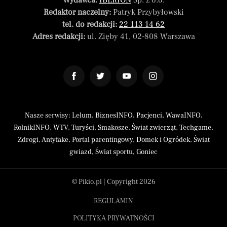
Wydawca:
IBERION
Sp. z o.o.
Redaktor naczelny:
Patryk Przybyłowski
tel. do redakcji:
22 113 14 62
Adres redakcji:
ul. Zięby 41, 02-808 Warszawa
Nasze serwisy:
Lelum
,
BiznesINFO
,
Pacjenci
,
WawaINFO
,
RolnikINFO
,
WTV
,
Turyści
,
Smakosze
,
Świat zwierząt
,
Techgame
,
Zdrogi
,
Antyfake
,
Portal parentingowy
,
Domek i Ogródek
,
Świat
gwiazd
,
Świat sportu
,
Goniec
© Pikio.pl | Copyright 2026
REGULAMIN
POLITYKA PRYWATNOŚCI