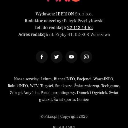
Wydawca:
IBERION
Sp. z o.o.
Redaktor naczelny:
Patryk Przybyłowski
tel. do redakcji:
22 113 14 62
Adres redakcji:
ul. Zięby 41, 02-808 Warszawa
Nasze serwisy:
Lelum
,
BiznesINFO
,
Pacjenci
,
WawaINFO
,
RolnikINFO
,
WTV
,
Turyści
,
Smakosze
,
Świat zwierząt
,
Techgame
,
Zdrogi
,
Antyfake
,
Portal parentingowy
,
Domek i Ogródek
,
Świat
gwiazd
,
Świat sportu
,
Goniec
© Pikio.pl | Copyright 2026
REGULAMIN