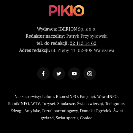
Wydawca:
IBERION
Sp. z o.o.
Redaktor naczelny:
Patryk Przybyłowski
tel. do redakcji:
22 113 14 62
Adres redakcji:
ul. Zięby 41, 02-808 Warszawa
Nasze serwisy:
Lelum
,
BiznesINFO
,
Pacjenci
,
WawaINFO
,
RolnikINFO
,
WTV
,
Turyści
,
Smakosze
,
Świat zwierząt
,
Techgame
,
Zdrogi
,
Antyfake
,
Portal parentingowy
,
Domek i Ogródek
,
Świat
gwiazd
,
Świat sportu
,
Goniec