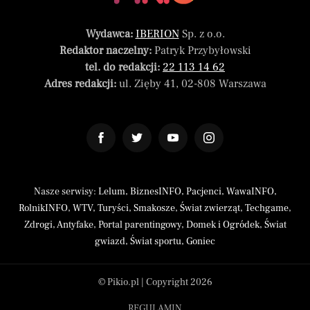
Wydawca:
IBERION
Sp. z o.o.
Redaktor naczelny:
Patryk Przybyłowski
tel. do redakcji:
22 113 14 62
Adres redakcji:
ul. Zięby 41, 02-808 Warszawa
Nasze serwisy:
Lelum
,
BiznesINFO
,
Pacjenci
,
WawaINFO
,
RolnikINFO
,
WTV
,
Turyści
,
Smakosze
,
Świat zwierząt
,
Techgame
,
Zdrogi
,
Antyfake
,
Portal parentingowy
,
Domek i Ogródek
,
Świat
gwiazd
,
Świat sportu
,
Goniec
© Pikio.pl | Copyright 2026
REGULAMIN