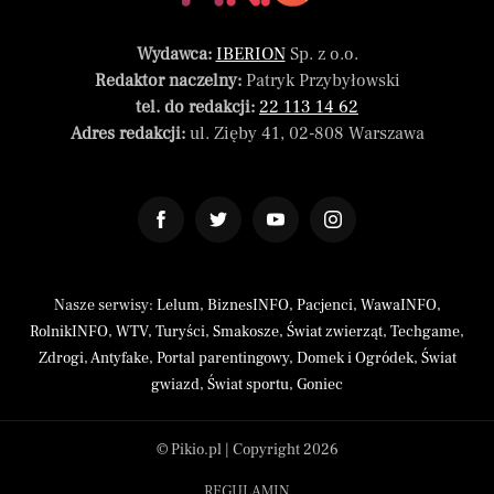
Wydawca:
IBERION
Sp. z o.o.
Redaktor naczelny:
Patryk Przybyłowski
tel. do redakcji:
22 113 14 62
Adres redakcji:
ul. Zięby 41, 02-808 Warszawa
Nasze serwisy:
Lelum
,
BiznesINFO
,
Pacjenci
,
WawaINFO
,
RolnikINFO
,
WTV
,
Turyści
,
Smakosze
,
Świat zwierząt
,
Techgame
,
Zdrogi
,
Antyfake
,
Portal parentingowy
,
Domek i Ogródek
,
Świat
gwiazd
,
Świat sportu
,
Goniec
© Pikio.pl | Copyright 2026
REGULAMIN