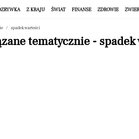
OZRYWKA
Z KRAJU
ŚWIAT
FINANSE
ZDROWIE
ZWIE
ie
spadek wartości
zane tematycznie - spadek 