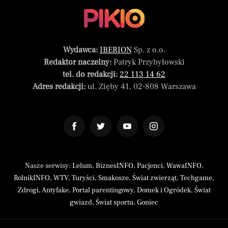
Wydawca:
IBERION
Sp. z o.o.
Redaktor naczelny:
Patryk Przybyłowski
tel. do redakcji:
22 113 14 62
Adres redakcji:
ul. Zięby 41, 02-808 Warszawa
Nasze serwisy:
Lelum
,
BiznesINFO
,
Pacjenci
,
WawaINFO
,
RolnikINFO
,
WTV
,
Turyści
,
Smakosze
,
Świat zwierząt
,
Techgame
,
Zdrogi
,
Antyfake
,
Portal parentingowy
,
Domek i Ogródek
,
Świat
gwiazd
,
Świat sportu
,
Goniec