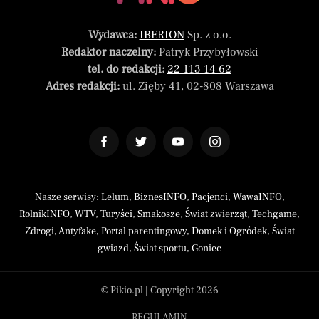
Wydawca:
IBERION
Sp. z o.o.
Redaktor naczelny:
Patryk Przybyłowski
tel. do redakcji:
22 113 14 62
Adres redakcji:
ul. Zięby 41, 02-808 Warszawa
Nasze serwisy:
Lelum
,
BiznesINFO
,
Pacjenci
,
WawaINFO
,
RolnikINFO
,
WTV
,
Turyści
,
Smakosze
,
Świat zwierząt
,
Techgame
,
Zdrogi
,
Antyfake
,
Portal parentingowy
,
Domek i Ogródek
,
Świat
gwiazd
,
Świat sportu
,
Goniec
© Pikio.pl | Copyright 2026
REGULAMIN