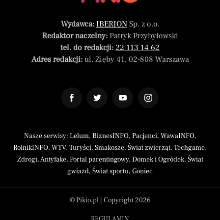
Wydawca:
IBERION
Sp. z o.o.
Redaktor naczelny:
Patryk Przybyłowski
tel. do redakcji:
22 113 14 62
Adres redakcji:
ul. Zięby 41, 02-808 Warszawa
Nasze serwisy:
Lelum
,
BiznesINFO
,
Pacjenci
,
WawaINFO
,
RolnikINFO
,
WTV
,
Turyści
,
Smakosze
,
Świat zwierząt
,
Techgame
,
Zdrogi
,
Antyfake
,
Portal parentingowy
,
Domek i Ogródek
,
Świat
gwiazd
,
Świat sportu
,
Goniec
© Pikio.pl | Copyright 2026
REGULAMIN