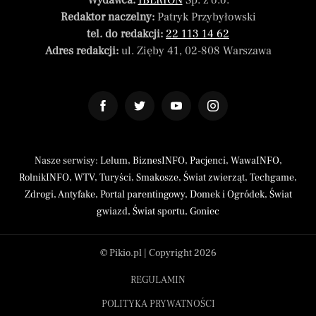
Wydawca:
IBERION
Sp. z o.o.
Redaktor naczelny:
Patryk Przybyłowski
tel. do redakcji:
22 113 14 62
Adres redakcji:
ul. Zięby 41, 02-808 Warszawa
Nasze serwisy:
Lelum
,
BiznesINFO
,
Pacjenci
,
WawaINFO
,
RolnikINFO
,
WTV
,
Turyści
,
Smakosze
,
Świat zwierząt
,
Techgame
,
Zdrogi
,
Antyfake
,
Portal parentingowy
,
Domek i Ogródek
,
Świat
gwiazd
,
Świat sportu
,
Goniec
© Pikio.pl | Copyright 2026
REGULAMIN
POLITYKA PRYWATNOŚCI