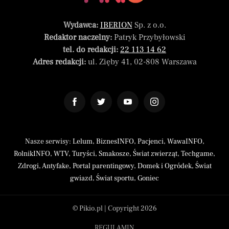
Wydawca:
IBERION
Sp. z o.o.
Redaktor naczelny:
Patryk Przybyłowski
tel. do redakcji:
22 113 14 62
Adres redakcji:
ul. Zięby 41, 02-808 Warszawa
Nasze serwisy:
Lelum
,
BiznesINFO
,
Pacjenci
,
WawaINFO
,
RolnikINFO
,
WTV
,
Turyści
,
Smakosze
,
Świat zwierząt
,
Techgame
,
Zdrogi
,
Antyfake
,
Portal parentingowy
,
Domek i Ogródek
,
Świat
gwiazd
,
Świat sportu
,
Goniec
© Pikio.pl | Copyright 2026
REGULAMIN