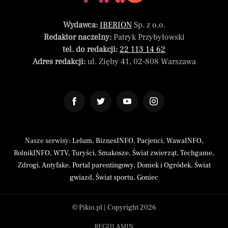
Wydawca:
IBERION
Sp. z o.o.
Redaktor naczelny:
Patryk Przybyłowski
tel. do redakcji:
22 113 14 62
Adres redakcji:
ul. Zięby 41, 02-808 Warszawa
Nasze serwisy:
Lelum
,
BiznesINFO
,
Pacjenci
,
WawaINFO
,
RolnikINFO
,
WTV
,
Turyści
,
Smakosze
,
Świat zwierząt
,
Techgame
,
Zdrogi
,
Antyfake
,
Portal parentingowy
,
Domek i Ogródek
,
Świat
gwiazd
,
Świat sportu
,
Goniec
© Pikio.pl | Copyright 2026
REGULAMIN