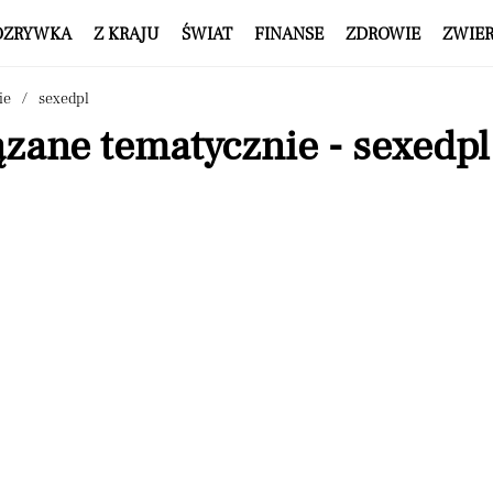
OZRYWKA
Z KRAJU
ŚWIAT
FINANSE
ZDROWIE
ZWIE
ie
sexedpl
zane tematycznie - sexedpl