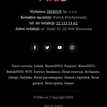
Wydawca:
IBERION
Sp. z o.o.
Redaktor naczelny:
Patryk Przybyłowski
tel. do redakcji:
22 113 14 62
Adres redakcji:
ul. Zięby 41, 02-808 Warszawa
Nasze serwisy:
Lelum
,
BiznesINFO
,
Pacjenci
,
WawaINFO
,
RolnikINFO
,
WTV
,
Turyści
,
Smakosze
,
Świat zwierząt
,
Techgame
,
Zdrogi
,
Antyfake
,
Portal parentingowy
,
Domek i Ogródek
,
Świat
gwiazd
,
Świat sportu
,
Goniec
© Pikio.pl | Copyright 2026
REGULAMIN