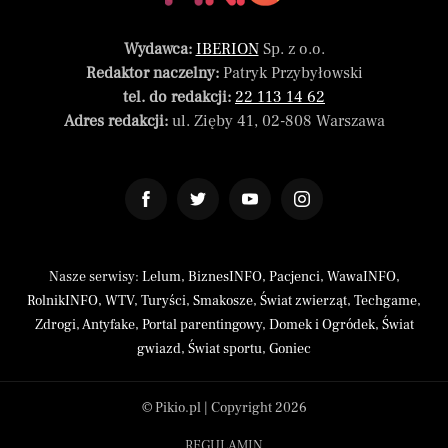
Wydawca:
IBERION
Sp. z o.o.
Redaktor naczelny:
Patryk Przybyłowski
tel. do redakcji:
22 113 14 62
Adres redakcji:
ul. Zięby 41, 02-808 Warszawa
Nasze serwisy:
Lelum
,
BiznesINFO
,
Pacjenci
,
WawaINFO
,
RolnikINFO
,
WTV
,
Turyści
,
Smakosze
,
Świat zwierząt
,
Techgame
,
Zdrogi
,
Antyfake
,
Portal parentingowy
,
Domek i Ogródek
,
Świat
gwiazd
,
Świat sportu
,
Goniec
© Pikio.pl | Copyright 2026
REGULAMIN