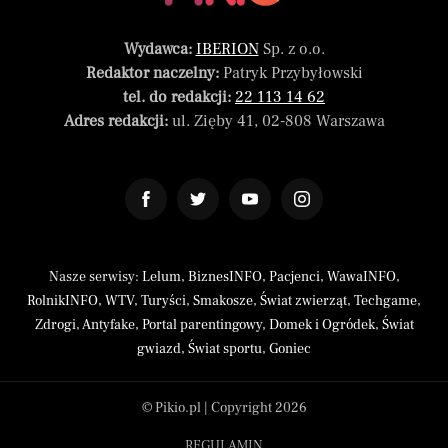
Wydawca:
IBERION
Sp. z o.o.
Redaktor naczelny:
Patryk Przybyłowski
tel. do redakcji:
22 113 14 62
Adres redakcji:
ul. Zięby 41, 02-808 Warszawa
Nasze serwisy:
Lelum
,
BiznesINFO
,
Pacjenci
,
WawaINFO
,
RolnikINFO
,
WTV
,
Turyści
,
Smakosze
,
Świat zwierząt
,
Techgame
,
Zdrogi
,
Antyfake
,
Portal parentingowy
,
Domek i Ogródek
,
Świat
gwiazd
,
Świat sportu
,
Goniec
© Pikio.pl | Copyright 2026
REGULAMIN