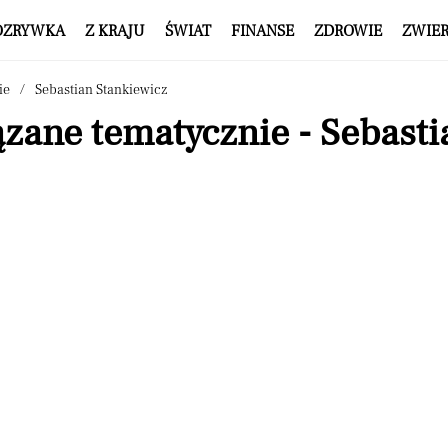
OZRYWKA
Z KRAJU
ŚWIAT
FINANSE
ZDROWIE
ZWIE
ie
Sebastian Stankiewicz
zane tematycznie - Sebasti