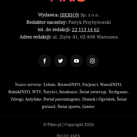
Wydawca:
IBERION
Sp. z o.o.
Redaktor naczelny:
Patryk Przybyłowski
tel. do redakcji:
22 113 14 62
Adres redakcji:
ul. Zięby 41, 02-808 Warszawa
Nasze serwisy:
Lelum
,
BiznesINFO
,
Pacjenci
,
WawaINFO
,
RolnikINFO
,
WTV
,
Turyści
,
Smakosze
,
Świat zwierząt
,
Techgame
,
Zdrogi
,
Antyfake
,
Portal parentingowy
,
Domek i Ogródek
,
Świat
gwiazd
,
Świat sportu
,
Goniec
© Pikio.pl | Copyright 2026
REGULAMIN