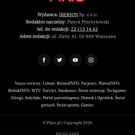
Wydawca:
IBERION
Sp. z o.o.
Redaktor naczelny:
Patryk Przybyłowski
tel. do redakcji:
22 113 14 62
Adres redakcji:
ul. Zięby 41, 02-808 Warszawa
Nasze serwisy:
Lelum
,
BiznesINFO
,
Pacjenci
,
WawaINFO
,
RolnikINFO
,
WTV
,
Turyści
,
Smakosze
,
Świat zwierząt
,
Techgame
,
Zdrogi
,
Antyfake
,
Portal parentingowy
,
Domek i Ogródek
,
Świat
gwiazd
,
Świat sportu
,
Goniec
© Pikio.pl | Copyright 2026
REGULAMIN