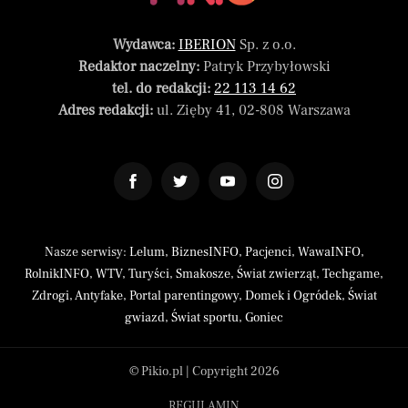
Wydawca:
IBERION
Sp. z o.o.
Redaktor naczelny:
Patryk Przybyłowski
tel. do redakcji:
22 113 14 62
Adres redakcji:
ul. Zięby 41, 02-808 Warszawa
Nasze serwisy:
Lelum
,
BiznesINFO
,
Pacjenci
,
WawaINFO
,
RolnikINFO
,
WTV
,
Turyści
,
Smakosze
,
Świat zwierząt
,
Techgame
,
Zdrogi
,
Antyfake
,
Portal parentingowy
,
Domek i Ogródek
,
Świat
gwiazd
,
Świat sportu
,
Goniec
© Pikio.pl | Copyright 2026
REGULAMIN