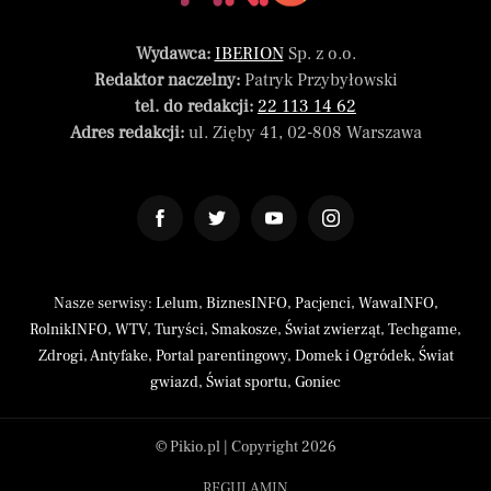
Wydawca:
IBERION
Sp. z o.o.
Redaktor naczelny:
Patryk Przybyłowski
tel. do redakcji:
22 113 14 62
Adres redakcji:
ul. Zięby 41, 02-808 Warszawa
Nasze serwisy:
Lelum
,
BiznesINFO
,
Pacjenci
,
WawaINFO
,
RolnikINFO
,
WTV
,
Turyści
,
Smakosze
,
Świat zwierząt
,
Techgame
,
Zdrogi
,
Antyfake
,
Portal parentingowy
,
Domek i Ogródek
,
Świat
gwiazd
,
Świat sportu
,
Goniec
© Pikio.pl | Copyright 2026
REGULAMIN