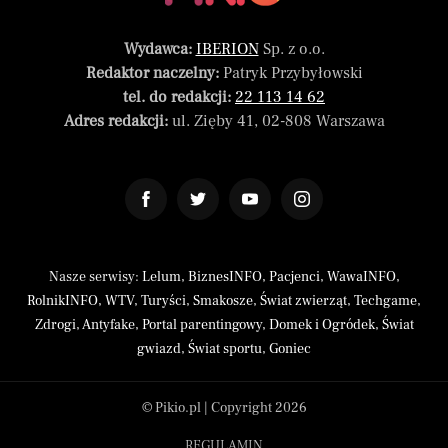
Wydawca:
IBERION
Sp. z o.o.
Redaktor naczelny:
Patryk Przybyłowski
tel. do redakcji:
22 113 14 62
Adres redakcji:
ul. Zięby 41, 02-808 Warszawa
Nasze serwisy:
Lelum
,
BiznesINFO
,
Pacjenci
,
WawaINFO
,
RolnikINFO
,
WTV
,
Turyści
,
Smakosze
,
Świat zwierząt
,
Techgame
,
Zdrogi
,
Antyfake
,
Portal parentingowy
,
Domek i Ogródek
,
Świat
gwiazd
,
Świat sportu
,
Goniec
© Pikio.pl | Copyright 2026
REGULAMIN