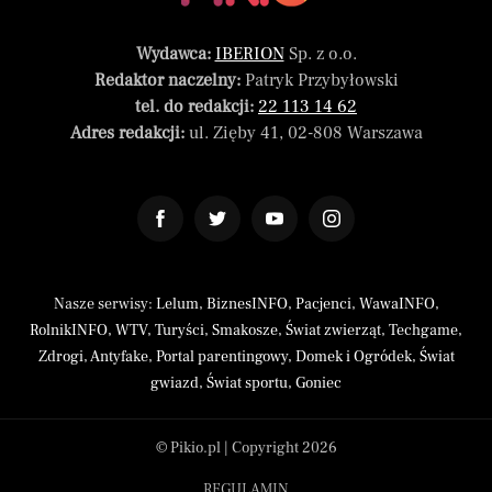
Wydawca:
IBERION
Sp. z o.o.
Redaktor naczelny:
Patryk Przybyłowski
tel. do redakcji:
22 113 14 62
Adres redakcji:
ul. Zięby 41, 02-808 Warszawa
Nasze serwisy:
Lelum
,
BiznesINFO
,
Pacjenci
,
WawaINFO
,
RolnikINFO
,
WTV
,
Turyści
,
Smakosze
,
Świat zwierząt
,
Techgame
,
Zdrogi
,
Antyfake
,
Portal parentingowy
,
Domek i Ogródek
,
Świat
gwiazd
,
Świat sportu
,
Goniec
© Pikio.pl | Copyright 2026
REGULAMIN