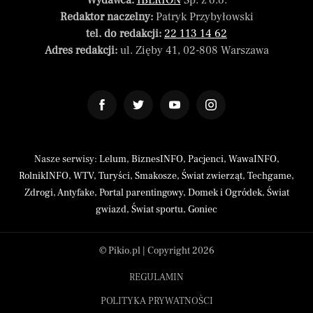
Wydawca:
IBERION
Sp. z o.o.
Redaktor naczelny:
Patryk Przybyłowski
tel. do redakcji:
22 113 14 62
Adres redakcji:
ul. Zięby 41, 02-808 Warszawa
Nasze serwisy:
Lelum
,
BiznesINFO
,
Pacjenci
,
WawaINFO
,
RolnikINFO
,
WTV
,
Turyści
,
Smakosze
,
Świat zwierząt
,
Techgame
,
Zdrogi
,
Antyfake
,
Portal parentingowy
,
Domek i Ogródek
,
Świat
gwiazd
,
Świat sportu
,
Goniec
© Pikio.pl | Copyright 2026
REGULAMIN
POLITYKA PRYWATNOŚCI