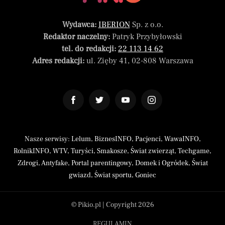
Wydawca:
IBERION
Sp. z o.o.
Redaktor naczelny:
Patryk Przybyłowski
tel. do redakcji:
22 113 14 62
Adres redakcji:
ul. Zięby 41, 02-808 Warszawa
Nasze serwisy:
Lelum
,
BiznesINFO
,
Pacjenci
,
WawaINFO
,
RolnikINFO
,
WTV
,
Turyści
,
Smakosze
,
Świat zwierząt
,
Techgame
,
Zdrogi
,
Antyfake
,
Portal parentingowy
,
Domek i Ogródek
,
Świat
gwiazd
,
Świat sportu
,
Goniec
© Pikio.pl | Copyright 2026
REGULAMIN