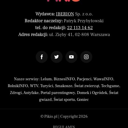
Wydawca:
IBERION
Sp. z o.o.
Redaktor naczelny:
Patryk Przybyłowski
tel. do redakcji:
22 113 14 62
Adres redakcji:
ul. Zięby 41, 02-808 Warszawa
Nasze serwisy:
Lelum
,
BiznesINFO
,
Pacjenci
,
WawaINFO
,
RolnikINFO
,
WTV
,
Turyści
,
Smakosze
,
Świat zwierząt
,
Techgame
,
Zdrogi
,
Antyfake
,
Portal parentingowy
,
Domek i Ogródek
,
Świat
gwiazd
,
Świat sportu
,
Goniec
© Pikio.pl | Copyright 2026
REGULAMIN