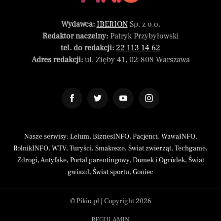
Wydawca:
IBERION
Sp. z o.o.
Redaktor naczelny:
Patryk Przybyłowski
tel. do redakcji:
22 113 14 62
Adres redakcji:
ul. Zięby 41, 02-808 Warszawa
Nasze serwisy:
Lelum
,
BiznesINFO
,
Pacjenci
,
WawaINFO
,
RolnikINFO
,
WTV
,
Turyści
,
Smakosze
,
Świat zwierząt
,
Techgame
,
Zdrogi
,
Antyfake
,
Portal parentingowy
,
Domek i Ogródek
,
Świat
gwiazd
,
Świat sportu
,
Goniec
© Pikio.pl | Copyright 2026
REGULAMIN