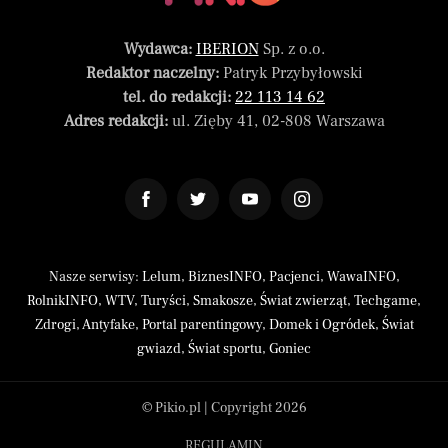
Wydawca:
IBERION
Sp. z o.o.
Redaktor naczelny:
Patryk Przybyłowski
tel. do redakcji:
22 113 14 62
Adres redakcji:
ul. Zięby 41, 02-808 Warszawa
Nasze serwisy:
Lelum
,
BiznesINFO
,
Pacjenci
,
WawaINFO
,
RolnikINFO
,
WTV
,
Turyści
,
Smakosze
,
Świat zwierząt
,
Techgame
,
Zdrogi
,
Antyfake
,
Portal parentingowy
,
Domek i Ogródek
,
Świat
gwiazd
,
Świat sportu
,
Goniec
© Pikio.pl | Copyright 2026
REGULAMIN