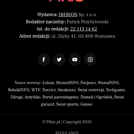
Wydawca:
IBERION
Sp. z o.o.
Redaktor naczelny:
Patryk Przybyłowski
tel. do redakcji:
22 113 14 62
Adres redakcji:
ul. Zięby 41, 02-808 Warszawa
Nasze serwisy:
Lelum
,
BiznesINFO
,
Pacjenci
,
WawaINFO
,
RolnikINFO
,
WTV
,
Turyści
,
Smakosze
,
Świat zwierząt
,
Techgame
,
Zdrogi
,
Antyfake
,
Portal parentingowy
,
Domek i Ogródek
,
Świat
gwiazd
,
Świat sportu
,
Goniec
© Pikio.pl | Copyright 2026
REGULAMIN