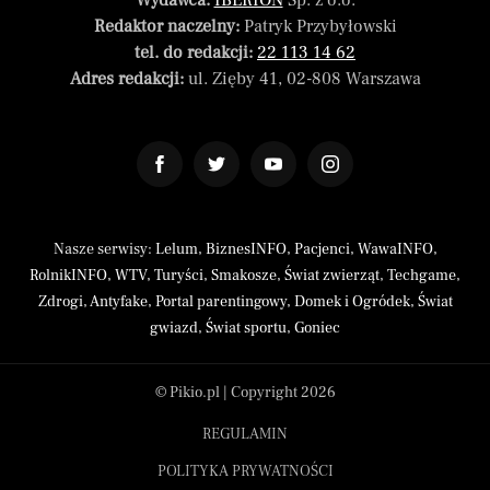
Wydawca:
IBERION
Sp. z o.o.
Redaktor naczelny:
Patryk Przybyłowski
tel. do redakcji:
22 113 14 62
Adres redakcji:
ul. Zięby 41, 02-808 Warszawa
Nasze serwisy:
Lelum
,
BiznesINFO
,
Pacjenci
,
WawaINFO
,
RolnikINFO
,
WTV
,
Turyści
,
Smakosze
,
Świat zwierząt
,
Techgame
,
Zdrogi
,
Antyfake
,
Portal parentingowy
,
Domek i Ogródek
,
Świat
gwiazd
,
Świat sportu
,
Goniec
© Pikio.pl | Copyright 2026
REGULAMIN
POLITYKA PRYWATNOŚCI