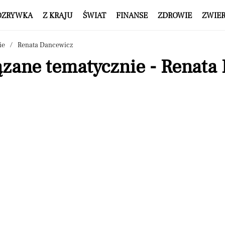
OZRYWKA
Z KRAJU
ŚWIAT
FINANSE
ZDROWIE
ZWIE
ie
Renata Dancewicz
ązane tematycznie - Renata