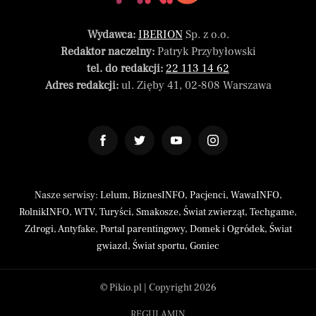
Wydawca:
IBERION
Sp. z o.o.
Redaktor naczelny:
Patryk Przybyłowski
tel. do redakcji:
22 113 14 62
Adres redakcji:
ul. Zięby 41, 02-808 Warszawa
Nasze serwisy:
Lelum
,
BiznesINFO
,
Pacjenci
,
WawaINFO
,
RolnikINFO
,
WTV
,
Turyści
,
Smakosze
,
Świat zwierząt
,
Techgame
,
Zdrogi
,
Antyfake
,
Portal parentingowy
,
Domek i Ogródek
,
Świat
gwiazd
,
Świat sportu
,
Goniec
© Pikio.pl | Copyright 2026
REGULAMIN