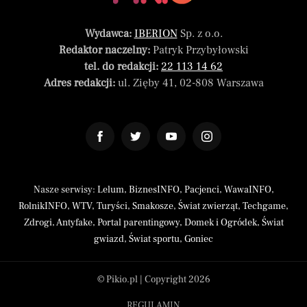
Wydawca:
IBERION
Sp. z o.o.
Redaktor naczelny:
Patryk Przybyłowski
tel. do redakcji:
22 113 14 62
Adres redakcji:
ul. Zięby 41, 02-808 Warszawa
Nasze serwisy:
Lelum
,
BiznesINFO
,
Pacjenci
,
WawaINFO
,
RolnikINFO
,
WTV
,
Turyści
,
Smakosze
,
Świat zwierząt
,
Techgame
,
Zdrogi
,
Antyfake
,
Portal parentingowy
,
Domek i Ogródek
,
Świat
gwiazd
,
Świat sportu
,
Goniec
© Pikio.pl | Copyright 2026
REGULAMIN