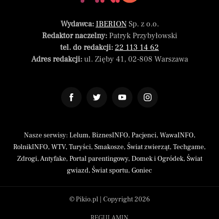
Wydawca:
IBERION
Sp. z o.o.
Redaktor naczelny:
Patryk Przybyłowski
tel. do redakcji:
22 113 14 62
Adres redakcji:
ul. Zięby 41, 02-808 Warszawa
Nasze serwisy:
Lelum
,
BiznesINFO
,
Pacjenci
,
WawaINFO
,
RolnikINFO
,
WTV
,
Turyści
,
Smakosze
,
Świat zwierząt
,
Techgame
,
Zdrogi
,
Antyfake
,
Portal parentingowy
,
Domek i Ogródek
,
Świat
gwiazd
,
Świat sportu
,
Goniec
© Pikio.pl | Copyright 2026
REGULAMIN